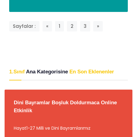
Sayfalar :
«
1
2
3
»
1.Sınıf
Ana Kategorisine
En Son Eklenenler
Dini Bayramlar Boşluk Doldurmaca Online
Etkinlik
Hayat1-27 Milli ve Dini Bayramlarımız