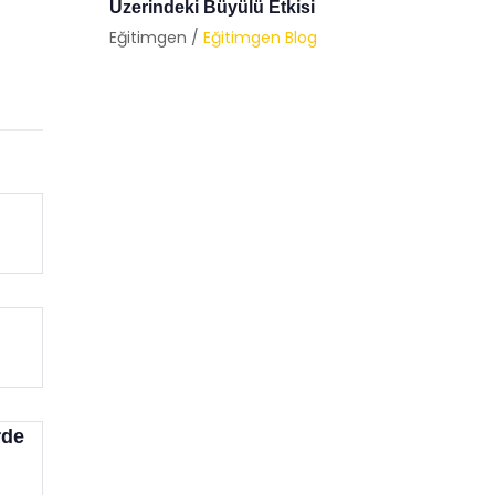
Psikolo
Eğitimgen /
Eğitimgen Blog
Eğitimg
i
rde