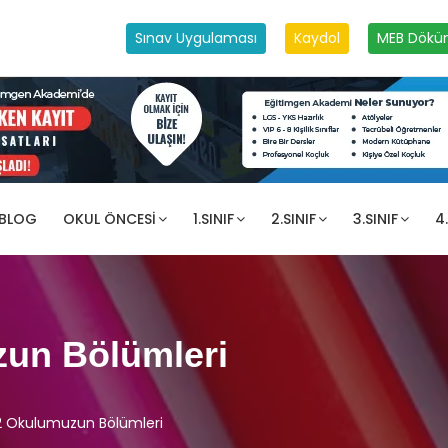
Sınav Uygulaması
Kaydol
MEB Dökü
 BLOG
OKUL ÖNCESI
1.SINIF
2.SINIF
3.SINIF
4.
un Bölümleri
2 Okulumuzun Bölümleri