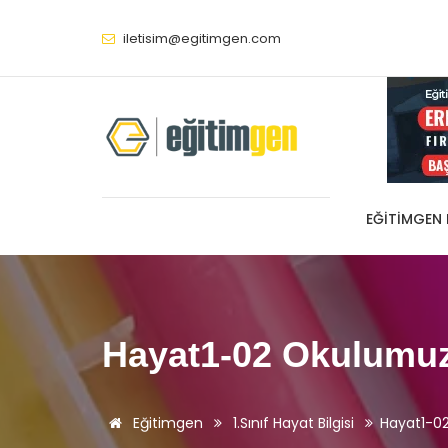
iletisim@egitimgen.com
EĞITIMGEN
Hayat1-02 Okulumuz
Eğitimgen
1.Sınıf Hayat Bilgisi
Hayat1-0