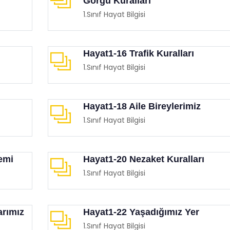
Görgü Kuralları
1.Sınıf Hayat Bilgisi
Hayat1-16 Trafik Kuralları
1.Sınıf Hayat Bilgisi
 Destekli Eğitsel Oyunlar
MEB Temassız Oyunlar Ki
imgen /
Oyun Köşesi
Eğitimgen /
Oyun Köşesi
Hayat1-18 Aile Bireylerimiz
1.Sınıf Hayat Bilgisi
emi
Hayat1-20 Nezaket Kuralları
1.Sınıf Hayat Bilgisi
arımız
Hayat1-22 Yaşadığımız Yer
1.Sınıf Hayat Bilgisi