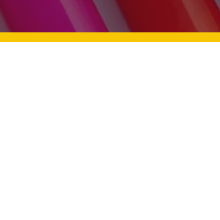
n Zekalı Çocuklara Nasıl
Bayram Sevinci: Çocukla