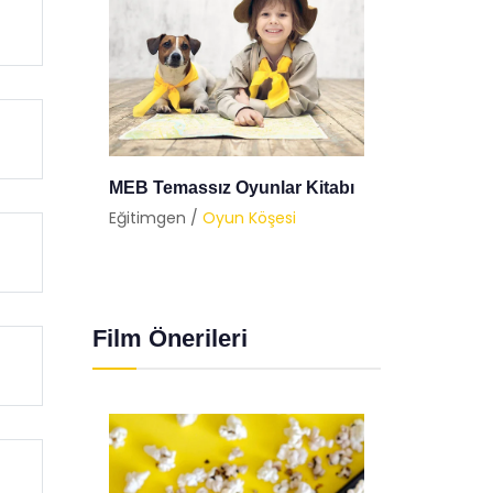
tabı
Nostaljik 6 Oyunla
Balon 
Çocukluğunuza Dönmeye Ne
Eğitimg
Dersiniz?
Eğitimgen /
Oyun Köşesi
Film Önerileri