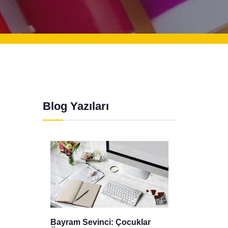
Blog Yazıları
r
Gizlilik Politikası
Mevlid 