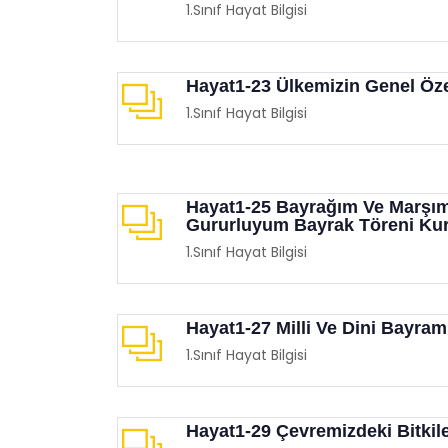
1.Sınıf Hayat Bilgisi
Hayat1-23 Ülkemizin Genel Özel
1.Sınıf Hayat Bilgisi
Çocuklarınızla Birlikte
Film 
Hayat1-25 Bayrağım Ve Marşı
İzleyebileceğiniz Animasyon
Demo
Gururluyum Bayrak Töreni Kura
Filmleri
Eğit
1.Sınıf Hayat Bilgisi
Eğitimgen /
Film Köşesi
Hayat1-27 Milli Ve Dini Bayram
1.Sınıf Hayat Bilgisi
Hayat1-29 Çevremizdeki Bitkil