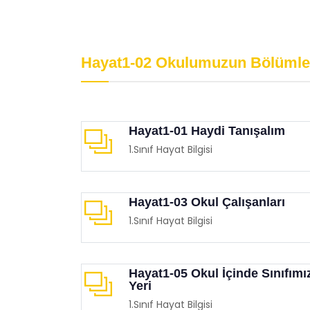
Psikolojik Huzur
Davr
Eğitimgen /
Eğitimgen Blog
Eğit
Hayat1-02 Okulumuzun Bölümle
Hayat1-01 Haydi Tanışalım
1.Sınıf Hayat Bilgisi
Hayat1-03 Okul Çalışanları
1.Sınıf Hayat Bilgisi
Hayat1-05 Okul İçinde Sınıfımı
Yeri
1.Sınıf Hayat Bilgisi