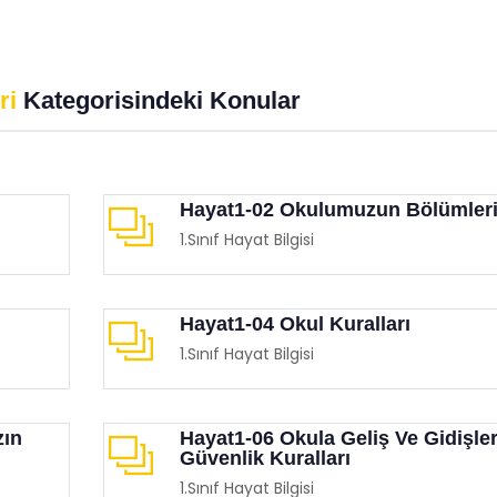
anmalıyız?
Üzerindeki Büyülü Etkisi
imgen /
Eğitimgen Blog
Eğitimgen /
Eğitimgen Blog
ri
Kategorisindeki Konular
Hayat1-02 Okulumuzun Bölümler
1.Sınıf Hayat Bilgisi
Hayat1-04 Okul Kuralları
1.Sınıf Hayat Bilgisi
zın
Hayat1-06 Okula Geliş Ve Gidişle
Güvenlik Kuralları
1.Sınıf Hayat Bilgisi