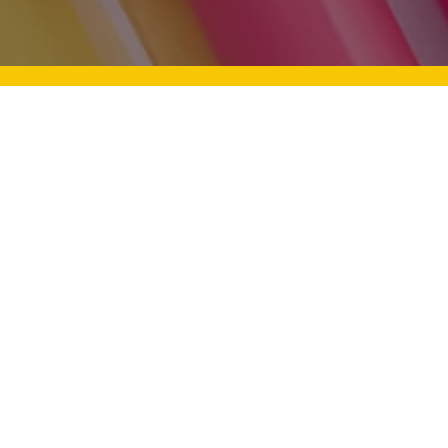
Mevlid Kandili: Aile Bağları Ve
Üstü