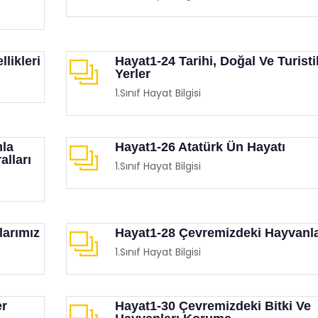
likleri
Hayat1-24 Tarihi, Doğal Ve Turisti
Yerler
1.Sınıf Hayat Bilgisi
Etkinliği (İnsan Hakları Ve
Eğitimciler Ve Ebeveynler
mla
Hayat1-26 Atatürk Ün Hayatı
krasi Haftası)
Mutlaka İzlemesi Gereken
lları
Birbirinden Etkileyici 15 F
1.Sınıf Hayat Bilgisi
imgen /
Film Köşesi
Eğitimgen /
Film Köşesi
larımız
Hayat1-28 Çevremizdeki Hayvanl
1.Sınıf Hayat Bilgisi
er
Hayat1-30 Çevremizdeki Bitki Ve