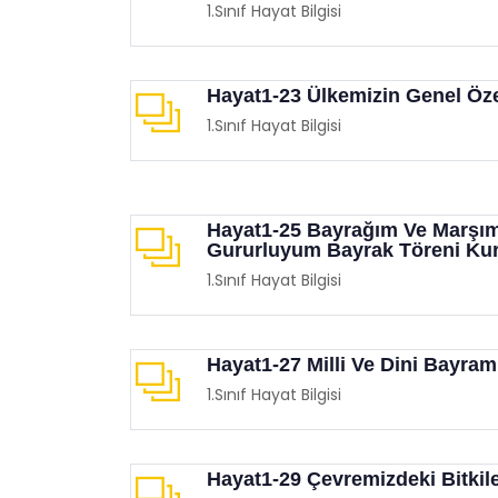
1.Sınıf Hayat Bilgisi
Hayat1-23 Ülkemizin Genel Özel
1.Sınıf Hayat Bilgisi
Çocuklarınızla Birlikte
Film 
Hayat1-25 Bayrağım Ve Marşı
İzleyebileceğiniz Animasyon
Demo
Gururluyum Bayrak Töreni Kura
Filmleri
Eğit
1.Sınıf Hayat Bilgisi
Eğitimgen /
Film Köşesi
Hayat1-27 Milli Ve Dini Bayram
1.Sınıf Hayat Bilgisi
Hayat1-29 Çevremizdeki Bitkil