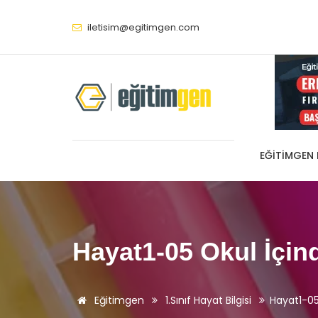
iletisim@egitimgen.com
EĞITIMGEN
Hayat1-05 Okul İçind
Eğitimgen
1.Sınıf Hayat Bilgisi
Hayat1-05 