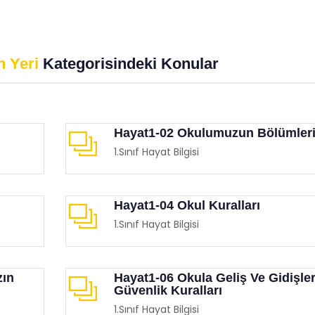
anmalıyız?
Üzerindeki Büyülü Etkisi
imgen /
Eğitimgen Blog
Eğitimgen /
Eğitimgen Blog
n Yeri
Kategorisindeki Konular
Hayat1-02 Okulumuzun Bölümler
1.Sınıf Hayat Bilgisi
Hayat1-04 Okul Kuralları
1.Sınıf Hayat Bilgisi
zın
Hayat1-06 Okula Geliş Ve Gidişle
Güvenlik Kuralları
1.Sınıf Hayat Bilgisi