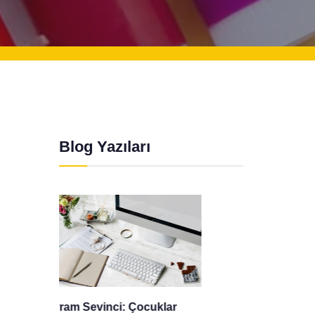
Blog Yazıları
r
Gizlilik Politikası
Mevlid 