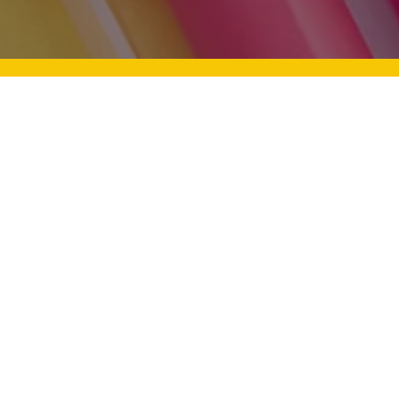
Mevlid Kandili: Aile Bağları Ve
Üstü