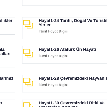
likleri
Hayat1-24 Tarihi, Doğal Ve Turisti
Yerler
1.Sınıf Hayat Bilgisi
Etkinliği (İnsan Hakları Ve
Eğitimciler Ve Ebeveynler
mla
Hayat1-26 Atatürk Ün Hayatı
krasi Haftası)
Mutlaka İzlemesi Gereken
lları
Birbirinden Etkileyici 15 F
1.Sınıf Hayat Bilgisi
imgen /
Film Köşesi
Eğitimgen /
Film Köşesi
larımız
Hayat1-28 Çevremizdeki Hayvanl
1.Sınıf Hayat Bilgisi
er
Hayat1-30 Çevremizdeki Bitki Ve