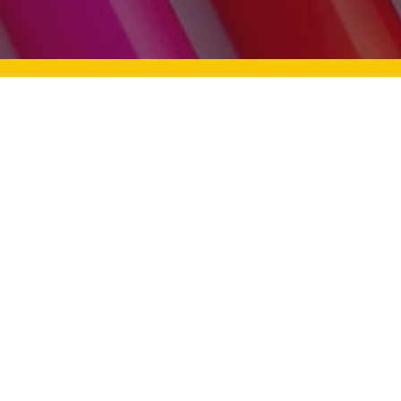
n Zekalı Çocuklara Nasıl
Bayram Sevinci: Çocukla