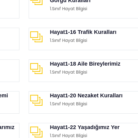
Görgü Kuralları
1.Sınıf Hayat Bilgisi
Hayat1-16 Trafik Kuralları
1.Sınıf Hayat Bilgisi
 Destekli Eğitsel Oyunlar
MEB Temassız Oyunlar Ki
imgen /
Oyun Köşesi
Eğitimgen /
Oyun Köşesi
Hayat1-18 Aile Bireylerimiz
1.Sınıf Hayat Bilgisi
emi
Hayat1-20 Nezaket Kuralları
1.Sınıf Hayat Bilgisi
arımız
Hayat1-22 Yaşadığımız Yer
1.Sınıf Hayat Bilgisi