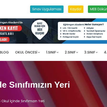
Sınav Uygulaması
Kaydol
MEB Dökü
 BLOG
OKUL ÖNCESI
1.SINIF
2.SINIF
3.SINIF
4.
e Sınıfımızın Yeri
Okul İçinde Sınıfımızın Yeri