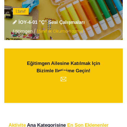
1.Sınıf
İOY-4-01 "Ç" Sesi Çalışmaları
Eğitimgen /
1.Sınıf İlk Okuma Yazma
Eğitimgen Ailesine Katılmak Için
Bizimle Iletişime Geçin!
Aktivite
Ana Kategorisine
En Son Eklenenler