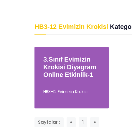
Psikolojik Huzur
Davr
Eğitimgen /
Eğitimgen Blog
Eğit
HB3-12 Evimizin Krokisi
Katego
3.Sınıf Evimizin
Krokisi Diyagram
Online Etkinlik-1
HB3-12 Evimizin Krokisi
Sayfalar :
«
1
»