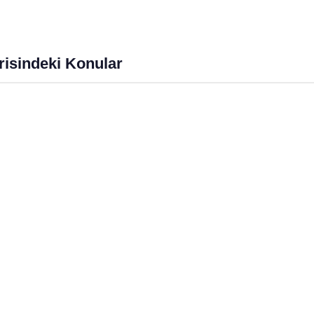
anmalıyız?
Üzerindeki Büyülü Etkisi
imgen /
Eğitimgen Blog
Eğitimgen /
Eğitimgen Blog
risindeki Konular