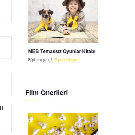
tabı
Nostaljik 6 Oyunla
Balon 
Çocukluğunuza Dönmeye Ne
Eğitimg
Dersiniz?
Eğitimgen /
Oyun Köşesi
Film Önerileri
li