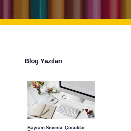
Blog Yazıları
r
Gizlilik Politikası
Mevlid 