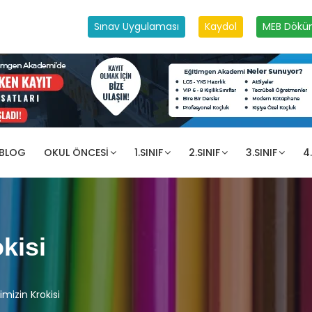
Sınav Uygulaması
Kaydol
MEB Dökü
 BLOG
OKUL ÖNCESI
1.SINIF
2.SINIF
3.SINIF
4.
kisi
imizin Krokisi