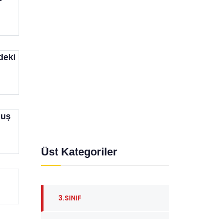
deki
muş
Üst Kategoriler
3.SINIF