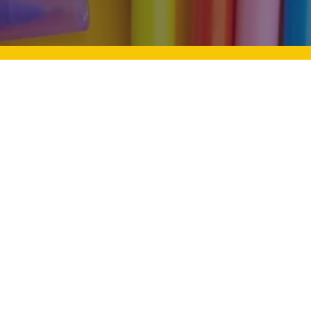
Mevlid Kandili: Aile Bağları Ve
Üstü