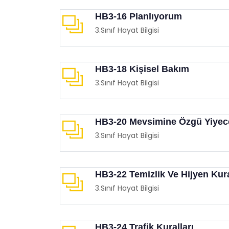
HB3-16 Planlıyorum
3.Sınıf Hayat Bilgisi
HB3-18 Kişisel Bakım
3.Sınıf Hayat Bilgisi
Çocuklarınızla Birlikte
Film 
İzleyebileceğiniz Animasyon
Demo
Filmleri
Eğit
HB3-20 Mevsimine Özgü Yiyec
Eğitimgen /
Film Köşesi
3.Sınıf Hayat Bilgisi
HB3-22 Temizlik Ve Hijyen Kura
3.Sınıf Hayat Bilgisi
HB3-24 Trafik Kuralları