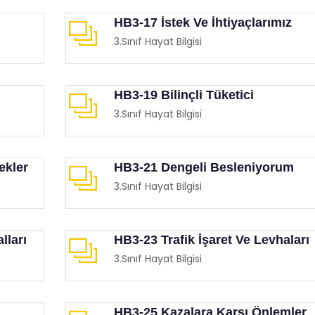
HB3-17 İstek Ve İhtiyaçlarımız
3.Sınıf Hayat Bilgisi
HB3-19 Bilinçli Tüketici
3.Sınıf Hayat Bilgisi
Etkinliği (İnsan Hakları Ve
Eğitimciler Ve Ebeveynler
krasi Haftası)
Mutlaka İzlemesi Gereken
Birbirinden Etkileyici 15 F
imgen /
Film Köşesi
ekler
HB3-21 Dengeli Besleniyorum
Eğitimgen /
Film Köşesi
3.Sınıf Hayat Bilgisi
lları
HB3-23 Trafik İşaret Ve Levhaları
3.Sınıf Hayat Bilgisi
HB3-25 Kazalara Karşı Önlemler