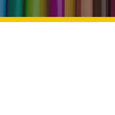
n Zekalı Çocuklara Nasıl
Bayram Sevinci: Çocukla