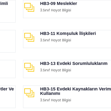
imli
HB3-09 Meslekler
3.Sınıf Hayat Bilgisi
HB3-11 Komşuluk İlişkileri
3.Sınıf Hayat Bilgisi
 Destekli Eğitsel Oyunlar
MEB Temassız Oyunlar Ki
imgen /
Oyun Köşesi
Eğitimgen /
Oyun Köşesi
HB3-13 Evdeki Sorumluluklarım
3.Sınıf Hayat Bilgisi
tler Ve
HB3-15 Evdeki Kaynakların Verim
Kullanımı
3.Sınıf Hayat Bilgisi