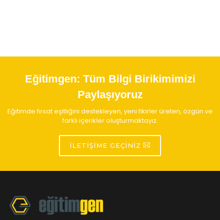
Eğitimgen:
Tüm Bilgi Birikimimizi
Paylaşıyoruz
Eğitimde fırsat eşitliğini destekleyen, yeni fikirler üreten, özgün ve
farklı içerikler oluşturmaktayız.
İLETIŞIME GEÇINIZ