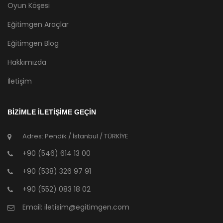
Oyun Köşesi
Eğitimgen Araçlar
Eğitimgen Blog
Hakkımızda
İletişim
BİZİMLE İLETİŞİME GEÇİN
Adres: Pendik / İstanbul / TÜRKİYE
+90 (546) 614 13 00
+90 (538) 326 97 91
+90 (552) 083 18 02
Email:
iletisim@egitimgen.com