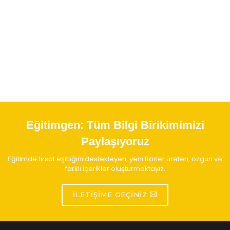
Eğitimgen:
Tüm Bilgi Birikimimizi
Paylaşıyoruz
Eğitimde fırsat eşitliğini destekleyen, yeni fikirler üreten, özgün ve
farklı içerikler oluşturmaktayız.
İLETIŞIME GEÇINIZ