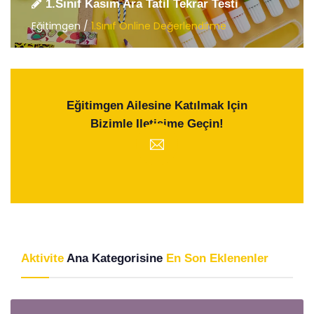
1.Sınıf Kasım Ara Tatil Tekrar Testi
Eğitimgen /
1.Sınıf Online Değerlendirme
Eğitimgen Ailesine Katılmak Için
Bizimle Iletişime Geçin!
Aktivite
Ana Kategorisine
En Son Eklenenler