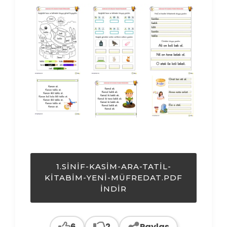
1.SINIF-KASIM-ARA-TATIL-
KITABIM-YENI-MÜFREDAT.PDF
İNDIR
6
2
Paylaş