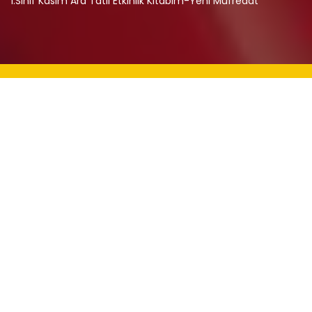
1.Sınıf Kasım Ara Tatil Etkinlik Kitabım-Yeni Müfredat