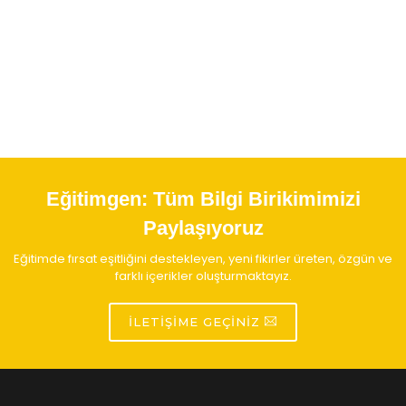
Eğitimgen:
Tüm Bilgi Birikimimizi
Paylaşıyoruz
Eğitimde fırsat eşitliğini destekleyen, yeni fikirler üreten, özgün ve
farklı içerikler oluşturmaktayız.
İLETIŞIME GEÇINIZ