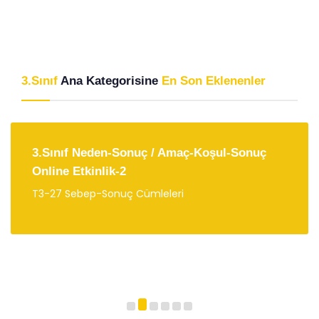
3.Sınıf
Ana Kategorisine
En Son Eklenenler
3.Sınıf Neden-Sonuç / Amaç-Koşul-Sonuç
Online Etkinlik-2
T3-27 Sebep-Sonuç Cümleleri