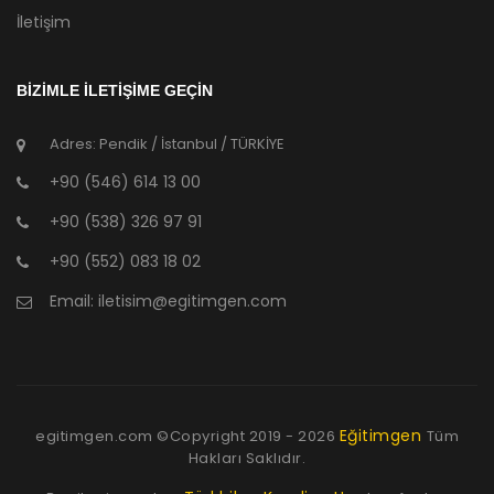
İletişim
BİZİMLE İLETİŞİME GEÇİN
Adres: Pendik / İstanbul / TÜRKİYE
+90 (546) 614 13 00
+90 (538) 326 97 91
+90 (552) 083 18 02
Email:
iletisim@egitimgen.com
Eğitimgen
egitimgen.com ©Copyright
2019 - 2026
Tüm
Hakları Saklıdır.