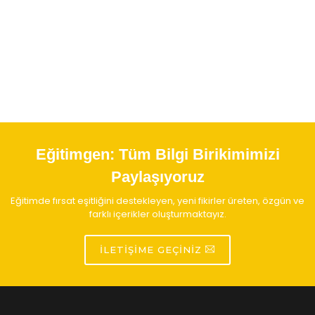
Eğitimgen:
Tüm Bilgi Birikimimizi
Paylaşıyoruz
Eğitimde fırsat eşitliğini destekleyen, yeni fikirler üreten, özgün ve
farklı içerikler oluşturmaktayız.
İLETIŞIME GEÇINIZ