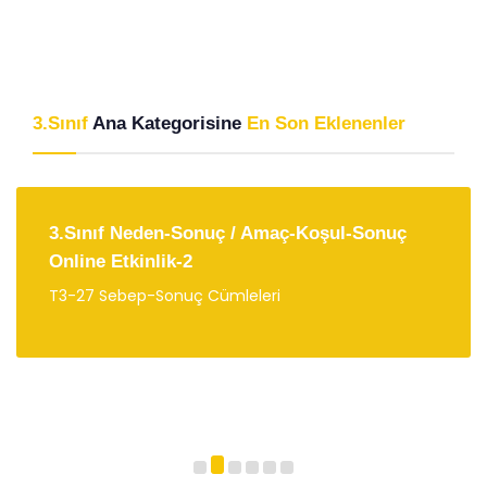
3.Sınıf
Ana Kategorisine
En Son Eklenenler
3.Sınıf Neden-Sonuç / Amaç-Koşul-Sonuç
Online Etkinlik-2
T3-27 Sebep-Sonuç Cümleleri