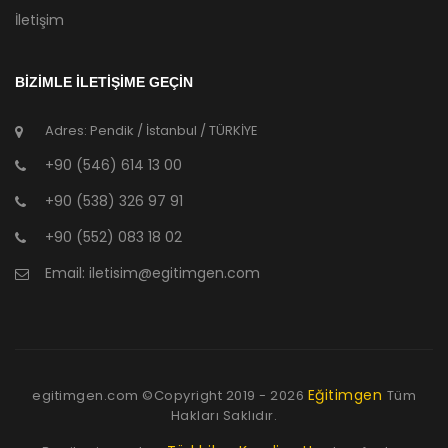
İletişim
BİZİMLE İLETİŞİME GEÇİN
Adres: Pendik / İstanbul / TÜRKİYE
+90 (546) 614 13 00
+90 (538) 326 97 91
+90 (552) 083 18 02
Email:
iletisim@egitimgen.com
Eğitimgen
egitimgen.com ©Copyright
2019 - 2026
Tüm
Hakları Saklıdır.