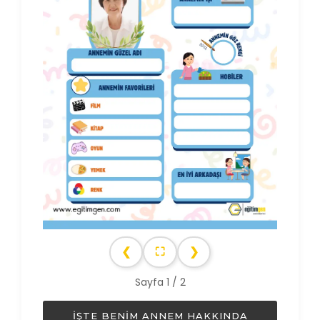
❮
⛶
❯
Sayfa 1 / 2
İŞTE BENIM ANNEM HAKKINDA