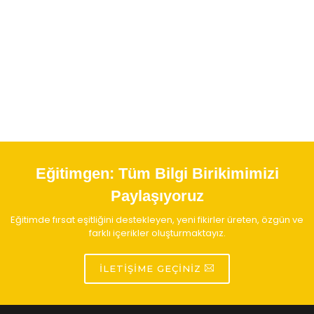
Eğitimgen:
Tüm Bilgi Birikimimizi
Paylaşıyoruz
Eğitimde fırsat eşitliğini destekleyen, yeni fikirler üreten, özgün ve
farklı içerikler oluşturmaktayız.
İLETIŞIME GEÇINIZ