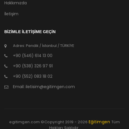
Hakkımızda
İletişim
BİZİMLE İLETİŞİME GEÇİN
Adres: Pendik / İstanbul / TÜRKİYE
+90 (546) 614 13 00
+90 (538) 326 97 91
+90 (552) 083 18 02
Email:
iletisim@egitimgen.com
Eğitimgen
egitimgen.com ©Copyright
2019 - 2026
Tüm
Hakları Saklıdır.