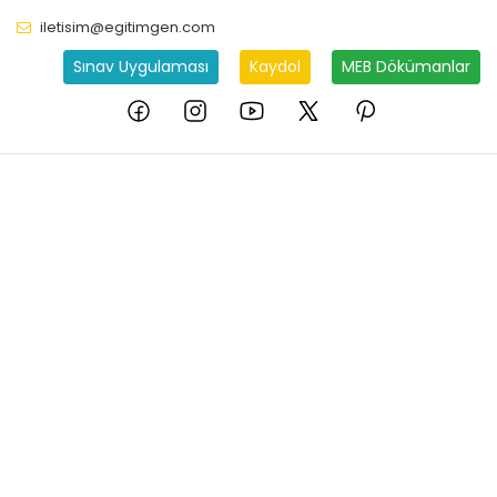
iletisim@egitimgen.com
Sınav Uygulaması
Kaydol
MEB Dökümanlar