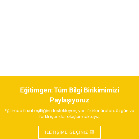
Eğitimgen:
Tüm Bilgi Birikimimizi
Paylaşıyoruz
Eğitimde fırsat eşitliğini destekleyen, yeni fikirler üreten, özgün ve
farklı içerikler oluşturmaktayız.
İLETIŞIME GEÇINIZ